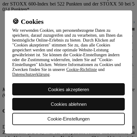
der STOXX 600-Index bei 522 Punkten und der STOXX 50 bei 5
014 Punkten*.
🍪 Cookies
Wir verwenden Cookies, um personenbezogene Daten zu
speichern, darauf zuzugreifen und zu verarbeiten, um Ihnen das
bestmögliche Online-Erlebnis zu bieten. Durch Klicken auf
"Cookies akzeptieren" stimmen Sie zu, dass alle Cookies
gespeichert werden und eine optimale Website-Leistung
gewährleistet ist. Sie können die Cookie-Einstellungen ändern
oder die Zustimmung widerrufen, indem Sie auf "Cookie-
Einstellungen" klicken. Weitere Informationen zu Cookies und
Zwecken finden Sie in unserer
Cookie-Richtlinie
und
Datenschutzerklärung
.
Cookies akzeptieren
Kursentwicklung des Euro STOXX 50-Index über die letzten 5 Jahre
(Quelle:
Investing.com
)*
Cookies ablehnen
Chinesisches Konjunkturprogramm bleibt auf Kurs
Cookie-Einstellungen
Die Ankündigung des größten Maßnahmenpakets der chinesischen
Zentralbank (PBOC) war für europäische Aktien entscheidend, da