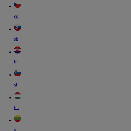
cs
sk
hr
sl
hu
lt