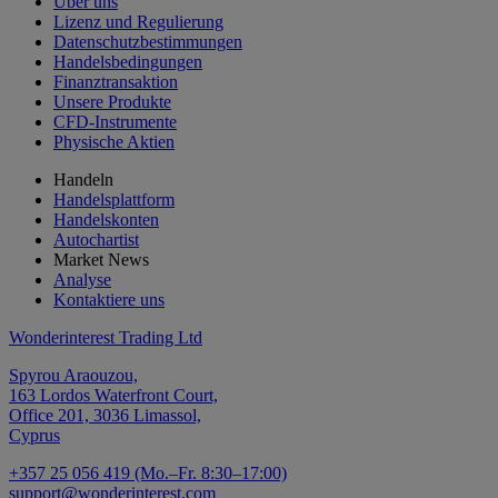
Über uns
Lizenz und Regulierung
Datenschutzbestimmungen
Handelsbedingungen
Finanztransaktion
Unsere Produkte
CFD-Instrumente
Physische Aktien
Handeln
Handelsplattform
Handelskonten
Autochartist
Market News
Analyse
Kontaktiere uns
Wonderinterest Trading Ltd
Spyrou Araouzou,
163 Lordos Waterfront Court,
Office 201, 3036 Limassol,
Cyprus
+357 25 056 419 (Mo.–Fr. 8:30–17:00)
support@wonderinterest.com