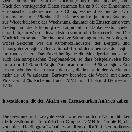
viele Unternehmen von der Nachfrage aus China abhängig sind.
Nach den vorliegenden Daten stammen bis zu 8 % der Einnahmen
europäischer Unternehmen aus China, während es bei den US-
Unternehmen nur 2 % sind. Eine Reihe von Konjunkturmaßnahmen
zur Wiederbelebung des Wachstums, darunter die Zinssenkung vom
Freitag und die Erhöhung der Liquidität im Bankensektor, zielen
darauf ab, ein Wirtschaftswachstum von rund 5 % zu erreichen. Die
Nachrichten sorgten für eine positive Stimmung unter den Anlegern,
wobei Sektoren wie die Automobilindustrie, der Bergbau und
Luxusgüter zulegten. Der Automobil- und der Chemiesektor legten
um rund 2 % zu. Das Paket beflügelte die Metallpreise und damit
auch den europäischen Bergbausektor, so dass beispielsweise Rio
Tinto um 12 % und Anglo American um fast 9 % zulegten. Am
besten schnitten die Luxusmarken ab, die im Laufe der Woche um
mehr als 10 % zulegten. Burberry beendete die Woche mit einem
Plus von 13 %, Richemont und LVMH mit 14 % und Hermes mit
12 %.
Investitionen, die den Aktien von Luxusmarken Auftrieb gaben
Die Gewinne im Luxusgütersektor wurden durch die Nachricht über
die Investition der französischen Gruppe LVMH in Double R, ein
von der Holdinggesellschaft von Remo Ruffini kontrolliertes