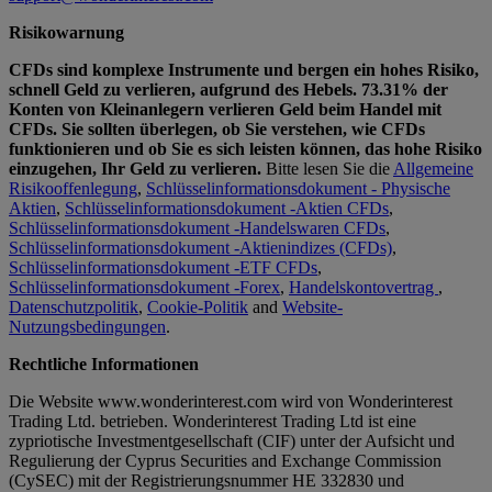
Risikowarnung
CFDs sind komplexe Instrumente und bergen ein hohes Risiko,
schnell Geld zu verlieren, aufgrund des Hebels. 73.31% der
Konten von Kleinanlegern verlieren Geld beim Handel mit
CFDs. Sie sollten überlegen, ob Sie verstehen, wie CFDs
funktionieren und ob Sie es sich leisten können, das hohe Risiko
einzugehen, Ihr Geld zu verlieren.
Bitte lesen Sie die
Allgemeine
Risikooffenlegung
,
Schlüsselinformationsdokument - Physische
Aktien
,
Schlüsselinformationsdokument -Aktien CFDs
,
Schlüsselinformationsdokument -Handelswaren CFDs
,
Schlüsselinformationsdokument -Aktienindizes (CFDs)
,
Schlüsselinformationsdokument -ETF CFDs
,
Schlüsselinformationsdokument -Forex
,
Handelskontovertrag
,
Datenschutzpolitik
,
Cookie-Politik
and
Website-
Nutzungsbedingungen
.
Rechtliche Informationen
Die Website www.wonderinterest.com wird von Wonderinterest
Trading Ltd. betrieben. Wonderinterest Trading Ltd ist eine
zypriotische Investmentgesellschaft (CIF) unter der Aufsicht und
Regulierung der Cyprus Securities and Exchange Commission
(CySEC) mit der Registrierungsnummer HE 332830 und