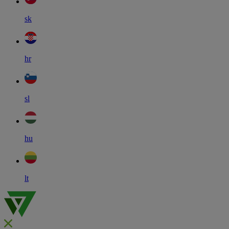
sk
hr
sl
hu
lt