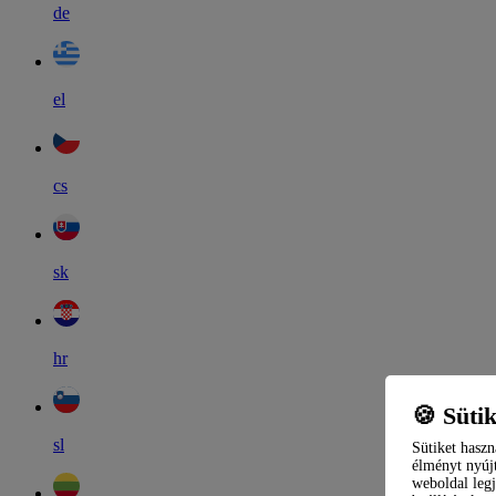
de
el
cs
sk
hr
🍪 Süti
sl
Sütiket haszn
élményt nyújt
weboldal legj