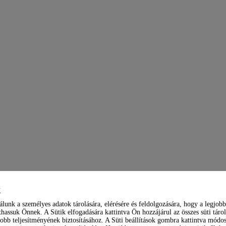
k
álunk a személyes adatok tárolására, elérésére és feldolgozására, hogy a legjobb
hassuk Önnek. A Sütik elfogadására kattintva Ön hozzájárul az összes süti tárol
obb teljesítményének biztosításához. A Süti beállítások gombra kattintva módosí