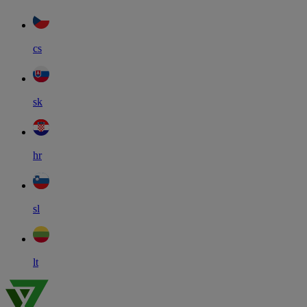
cs
sk
hr
sl
lt