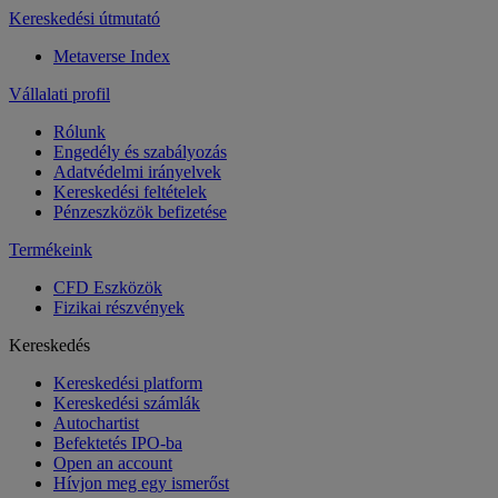
Kereskedési útmutató
Metaverse Index
Vállalati profil
Rólunk
Engedély és szabályozás
Adatvédelmi irányelvek
Kereskedési feltételek
Pénzeszközök befizetése
Termékeink
CFD Eszközök
Fizikai részvények
Kereskedés
Kereskedési platform
Kereskedési számlák
Autochartist
Befektetés IPO-ba
Open an account
Hívjon meg egy ismerőst