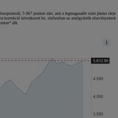
szpontosít, 5 067 ponton zárt, ami a legmagasabb szint június eleje
en korrekció következett be, elsősorban az autógyártók részvényeinek
nton* állt.