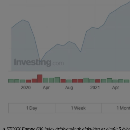
A STOXX Europe 600 index árfolyamának alakulása az elmúlt 5 évbe