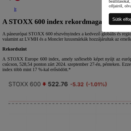
beállításokat
céljairól, olv
lt
Sütik elf
A STOXX 600 index rekordmagasra emelkedet
A páneurópai STOXX 600 részvényindex a kedvező globális és regionál
valamint az LVMH és a Moncler luxusmárkák hozzájárultak az emelk
Rekordszint
A STOXX Europe 600 index, amely szélesebb képet nyújt az európai 
csúcson, 528,54 ponton zárt 2024. szeptember 27-én, pénteken. Ezzel
index több mint 17 %-kal erősödött.*