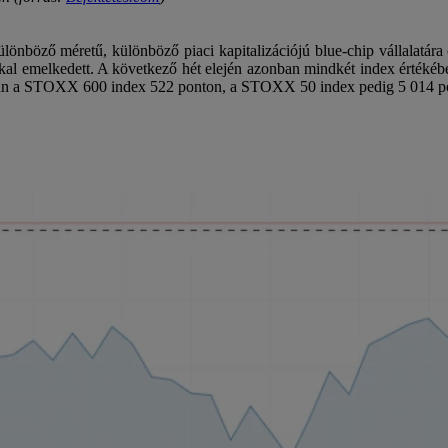
öző méretű, különböző piaci kapitalizációjú blue-chip vállalatára ös
kal emelkedett. A következő hét elején azonban mindkét index értékéb
0-án a STOXX 600 index 522 ponton, a STOXX 50 index pedig 5 014 po