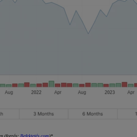
n (forrás:
Befektetés.com
)*