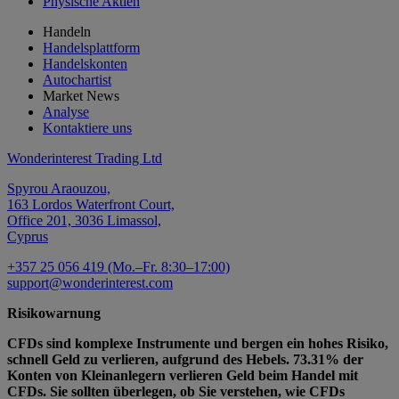
Physische Aktien
Handeln
Handelsplattform
Handelskonten
Autochartist
Market News
Analyse
Kontaktiere uns
Wonderinterest Trading Ltd
Spyrou Araouzou,
163 Lordos Waterfront Court,
Office 201, 3036 Limassol,
Cyprus
+357 25 056 419 (Mo.–Fr. 8:30–17:00)
support@wonderinterest.com
Risikowarnung
CFDs sind komplexe Instrumente und bergen ein hohes Risiko,
schnell Geld zu verlieren, aufgrund des Hebels. 73.31% der
Konten von Kleinanlegern verlieren Geld beim Handel mit
CFDs. Sie sollten überlegen, ob Sie verstehen, wie CFDs