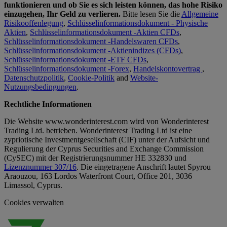
funktionieren und ob Sie es sich leisten können, das hohe Risiko
einzugehen, Ihr Geld zu verlieren.
Bitte lesen Sie die
Allgemeine
Risikooffenlegung
,
Schlüsselinformationsdokument - Physische
Aktien
,
Schlüsselinformationsdokument -Aktien CFDs
,
Schlüsselinformationsdokument -Handelswaren CFDs
,
Schlüsselinformationsdokument -Aktienindizes (CFDs)
,
Schlüsselinformationsdokument -ETF CFDs
,
Schlüsselinformationsdokument -Forex
,
Handelskontovertrag
,
Datenschutzpolitik
,
Cookie-Politik
and
Website-
Nutzungsbedingungen
.
Rechtliche Informationen
Die Website www.wonderinterest.com wird von Wonderinterest
Trading Ltd. betrieben. Wonderinterest Trading Ltd ist eine
zypriotische Investmentgesellschaft (CIF) unter der Aufsicht und
Regulierung der Cyprus Securities and Exchange Commission
(CySEC) mit der Registrierungsnummer HE 332830 und
Lizenznummer 307/16
. Die eingetragene Anschrift lautet Spyrou
Araouzou, 163 Lordos Waterfront Court, Office 201, 3036
Limassol, Cyprus.
Cookies verwalten