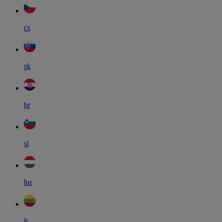
cs
sk
hr
sl
hu
lt