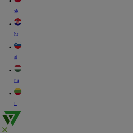
sk
hr
sl
hu
lt