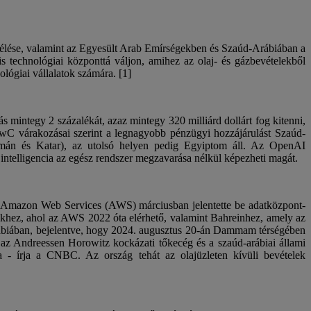
ítélése, valamint az Egyesült Arab Emírségekben és Szaúd-Arábiában a
is technológiai központtá váljon, amihez az olaj- és gázbevételekből
ológiai vállalatok számára. [1]
 mintegy 2 százalékát, azaz mintegy 320 milliárd dollárt fog kitenni,
PwC várakozásai szerint a legnagyobb pénzügyi hozzájárulást Szaúd-
Omán és Katar), az utolsó helyen pedig Egyiptom áll. Az OpenAI
 intelligencia az egész rendszer megzavarása nélkül képezheti magát.
az Amazon Web Services (AWS) márciusban jelentette be adatközpont-
égekhez, ahol az AWS 2022 óta elérhető, valamint Bahreinhez, amely az
-Arábiában, bejelentve, hogy 2024. augusztus 20-án Dammam térségében
tt az Andreessen Horowitz kockázati tőkecég és a szaúd-arábiai állami
ana - írja a CNBC. Az ország tehát az olajüzleten kívüli bevételek