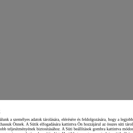
k
álunk a személyes adatok tárolására, elérésére és feldolgozására, hogy a legjobb
hassuk Önnek. A Sütik elfogadására kattintva Ön hozzájárul az összes süti tárol
obb teljesítményének biztosításához. A Süti beállítások gombra kattintva módosí