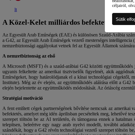
beállításokat
céljairól, olv
lt
Sütik elf
A Közel-Kelet milliárdos befektetésekkel vo
Az Egyesült Arab Emírségek (EAE) és különösen Szaúd-Arábia számos 
a G42, az Egyesült Arab Emírségek vezető mesterséges intelligencia (
nemzetbiztonsági aggályokat vetnek fel az Egyesült Államok számára
A nemzetbiztonság az első
A Microsoft (MSFT) és a szaúd-arábiai G42 közötti együttműködés je
ugyanis felkeltette az amerikai tisztviselők figyelmét, akik aggódn
Emírségeket, hogy határolódjanak el a kínai technológiai cégektől, 
Institute). Még az év elején, az együttműködés aláírása előtt a G42 
elején bejelentette az együttműködés módosítását. Az óriáscég ezentúl c
Stratégiai motiváció
A fent említett cégek partnerségének bővítése nemcsak az amerikai váll
befektetés, amelyet még idén áprilisban pecsételtek meg, lehetővé t
szerepet töltsön be az AI területén, és támogassa ennek a hatalmas
telepítsen, beleértve egy nagy arab nyelvi modellt, további adatk
szándékát, hogy a G42 révén technológiai vezető szerepet töltsön be,