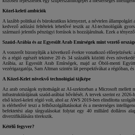
közösen fejlesztenek egy szuperszámítógépet a mesterséges intelligen
Közel-keleti ambíciók
A lazább politikai és bürokratikus környezet, a névtelen állampolgá
kedvező adózási feltételek lehetővé teszik az AI-technológiák gyors
származó jelentős pénzügyi források is hozzájárulnak. Ezek a tényezők 
Szaúd-Arábia és az Egyesült Arab Emírségek mint vezető ország
A vonzerőt bizonyítják a következő évekre vonatkozó előrejelzések: a
és a régió egészét tekintve 20 és 34 százalék közötti éves növeke
Arábia, az Egyesült Arab Emírségek, majd az Öböl-menti Együtt
vezérigazgatója, Sam Altman szintén lát perspektívákat a régióban, és
A Közel-Kelet növekvő technológiai tájképe
Az arab országok nyitottságát az AI-szektorban a Microsoft mellet
infrastruktúrájának szaúd-arábiai bővítését. A tervek szerint ez 202
első közel-keleti régió volt, ahol az AWS 2019-ben elindította szol
is elérhetővé teszi a felhőszolgáltatásokat és a mesterséges intelli
befektetési alap tárgyalásokat folytat egy 40 milliárd dolláros a
diverzifikálására törekszik.
Kétélű fegyver?