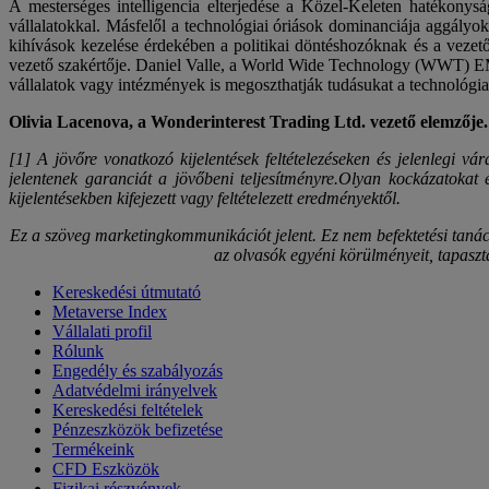
A mesterséges intelligencia elterjedése a Közel-Keleten hatékonys
vállalatokkal. Másfelől a technológiai óriások dominanciája aggályo
kihívások kezelése érdekében a politikai döntéshozóknak és a vezet
vezető szakértője. Daniel Valle, a World Wide Technology (WWT) EMEA
vállalatok vagy intézmények is megoszthatják tudásukat a technológiai
Olivia Lacenova, a Wonderinterest Trading Ltd. vezető elemzője.
[1] A jövőre vonatkozó kijelentések feltételezéseken és jelenlegi v
jelentenek garanciát a jövőbeni teljesítményre.Olyan kockázatokat
kijelentésekben kifejezett vagy feltételezett eredményektől.
Ez a szöveg marketingkommunikációt jelent. Ez nem befektetési tanác
az olvasók egyéni körülményeit, tapaszt
Kereskedési útmutató
Metaverse Index
Vállalati profil
Rólunk
Engedély és szabályozás
Adatvédelmi irányelvek
Kereskedési feltételek
Pénzeszközök befizetése
Termékeink
CFD Eszközök
Fizikai részvények