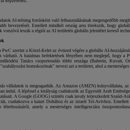
cia képzéséhez.
ri adatok AI-tréning forrásként való felhasználásának megengedőbb meg
abb bevezetését. Emellett mindkét ország arra törekszik, hogy globál
vonzóvá teszik a régiót az AI területén globális jelenlétet kereső techn
ok
 PwC szerint a Közel-Kelet az évtized végére a globális AI-hozzájárulás
dés várható. A hatalmas befektetések fényében nem meglepő, hogy a 
működési Tanács csoportosulás többi országa (Bahrein, Kuvait, 
 "szabályozási homokozónak" nevezi azt a területet, ahol a mesterséges
t más vállalatok is megragadták. Az Amazon (AMZN) leányvállalata, 
6-ban indul. A lépéssel a királyság csatlakozik az Egyesült Arab Emírs
gáltatásait. A Google (GOOG) szintén csak tavaly terjeszkedett Szaúd
genciát, csatlakozva a katari Dohához és az izraeli Tel-Avivhoz. Emelle
lap létrehozásáról, amely a mesterséges intelligenciára összpontosít