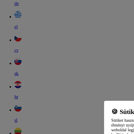
de
el
cs
sk
hr
🍪 Süti
sl
Sütiket haszn
élményt nyújt
weboldal legj