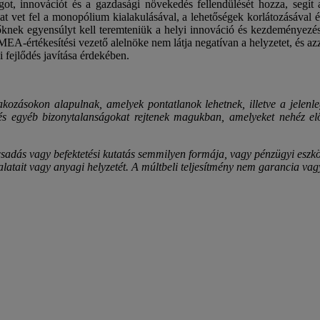
ágot, innovációt és a gazdasági növekedés fellendülését hozza, segít
kat vet fel a monopólium kialakulásával, a lehetőségek korlátozásával
őknek egyensúlyt kell teremteniük a helyi innováció és kezdeményezés
-értékesítési vezető alelnöke nem látja negatívan a helyzetet, és azza
 fejlődés javítása érdekében.
árakozásokon alapulnak, amelyek pontatlanok lehetnek, illetve a jelenl
 és egyéb bizonytalanságokat rejtenek magukban, amelyeket nehéz előr
sadás vagy befektetési kutatás semmilyen formája, vagy pénzügyi eszkö
alatait vagy anyagi helyzetét. A múltbeli teljesítmény nem garancia vag