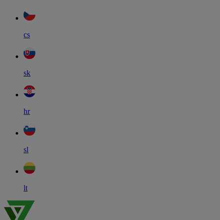
cs
sk
hr
sl
lt