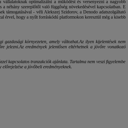
 a vállalatoknak optimalizálni a működést és versenyezni a nagyobb
 és a néhány szereplőtől való függőség növekedésével kapcsolatban. E
ek támogatásával - véli Alekszej Szidorov, a Denodo adatszolgáltató
l érvel, hogy a nyílt forráskódú platformokon keresztül még a kisebb
egi gazdasági környezeten, amely változhat.
Az ilyen kijelentések nem
e jelezni.
Az eredmények jelentősen eltérhetnek a jövőre vonatkozó
zzel kapcsolatos tranzakciók ajánlata. Tartalma nem veszi figyelembe
y előrejelzése a jövőbeli eredményeknek.