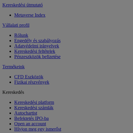
Kereskedési útmutató
Metaverse Index
Vállalati profil
Rólunk
Engedély és szabályozás
Adatvédelmi irányelvek
Kereskedési feltételek
Pénzeszközök befizetése
Termékeink
CFD Eszközök
Fizikai részvények
Kereskedés
Kereskedési platform
Kereskedési számlák
Autochartist
Befektetés IPO-ba
Open an account
Hívjon meg egy ismerőst