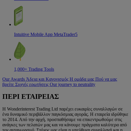
Intuitive Mobile App MetaTrader5
1,000+ Trading Tools
Our Awards
Άδεια και Kανονισμός
Η ομάδα μας
Πού να μας
βρείτε
Συχνές ερωτήσεις
Our journey to neutrality
ΠΕΡΙ ΕΤΑΙΡΕΙΑΣ
Η Wonderinterest Trading Ltd παρέχει ευκαιρίες συναλλαγών σε
ένα δυναμικό περιβάλλον παγκόσμιας αγοράς. Η εταιρεία ιδρύθηκε
το 2014. Από την αρχή, προσπαθήσαμε να επικεντρωθούμε στις
ανάγκες των πελατών μας και να κάνουμε πράγματα καλύτερα από
τον ανταγωνισμό. Στόχος μας είναι η υπεύθυνη συναλλαγή και η