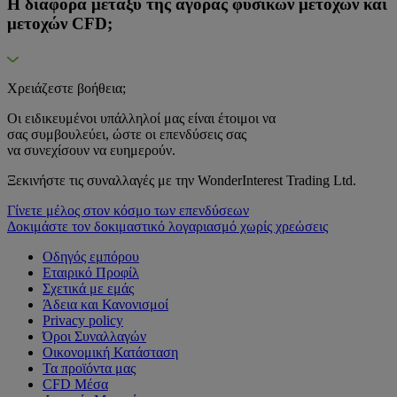
Η διαφορά μεταξύ της αγοράς φυσικών μετοχών και
μετοχών CFD;
Χρειάζεστε βοήθεια;
Οι ειδικευμένοι υπάλληλοί μας είναι έτοιμοι να
σας συμβουλεύει, ώστε οι επενδύσεις σας
να συνεχίσουν να ευημερούν.
Ξεκινήστε τις συναλλαγές με την WonderInterest Trading Ltd.
Γίνετε μέλος στον κόσμο των επενδύσεων
Δοκιμάστε τον δοκιμαστικό λογαριασμό χωρίς χρεώσεις
Οδηγός εμπόρου
Εταιρικό Προφίλ
Σχετικά με εμάς
Άδεια και Κανονισμοί
Privacy policy
Όροι Συναλλαγών
Οικονομική Κατάσταση
Τα προϊόντα μας
CFD Μέσα