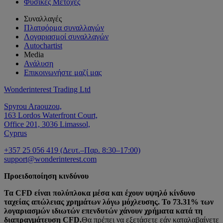
Φυσικές Μετοχές
Συναλλαγές
Πλατφόρμα συναλλαγών
Λογαριασμοί συναλλαγών
Autochartist
Media
Ανάλυση
Επικοινωνήστε μαζί μας
Wonderinterest Trading Ltd
Spyrou Araouzou,
163 Lordos Waterfront Court,
Office 201, 3036 Limassol,
Cyprus
+357 25 056 419 (Δευτ.–Παρ. 8:30–17:00)
support@wonderinterest.com
Προειδοποίηση κινδύνου
Τα CFD είναι πολύπλοκα μέσα και έχουν υψηλό κίνδυνο
ταχείας απώλειας χρημάτων λόγω μόχλευσης. Το 73.31% των
λογαριασμών ιδιωτών επενδυτών χάνουν χρήματα κατά τη
διαπραγμάτευση CFD.
Θα πρέπει να εξετάσετε εάν καταλαβαίνετε