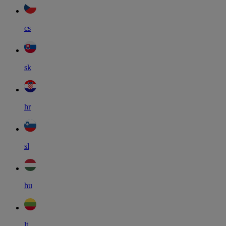
cs
sk
hr
sl
hu
lt