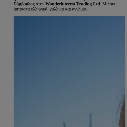
Σύμβουλος
στην
Wonderinterest Trading Ltd
. Μιλάει
άπταιστα ελληνικά, γαλλικά και αγγλικά.