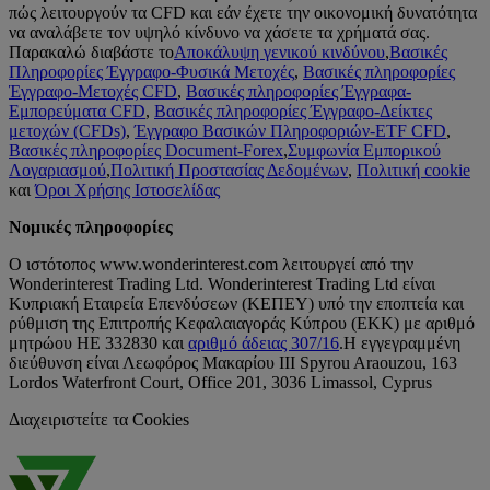
πώς λειτουργούν τα CFD και εάν έχετε την οικονομική δυνατότητα
να αναλάβετε τον υψηλό κίνδυνο να χάσετε τα χρήματά σας.
Παρακαλώ διαβάστε το
Αποκάλυψη γενικού κινδύνου
,
Βασικές
Πληροφορίες Έγγραφο-Φυσικά Μετοχές
,
Βασικές πληροφορίες
Έγγραφο-Μετοχές CFD
,
Βασικές πληροφορίες Έγγραφα-
Εμπορεύματα CFD
,
Βασικές πληροφορίες Έγγραφο-Δείκτες
μετοχών (CFDs)
,
Έγγραφο Βασικών Πληροφοριών-ΕTF CFD
,
Βασικές πληροφορίες Document-Forex
,
Συμφωνία Εμπορικού
Λογαριασμού
,
Πολιτική Προστασίας Δεδομένων
,
Πολιτική cookie
και
Όροι Χρήσης Ιστοσελίδας
Νομικές πληροφορίες
Ο ιστότοπος www.wonderinterest.com λειτουργεί από την
Wonderinterest Trading Ltd. Wonderinterest Trading Ltd είναι
Κυπριακή Εταιρεία Επενδύσεων (ΚΕΠΕΥ) υπό την εποπτεία και
ρύθμιση της Επιτροπής Κεφαλαιαγοράς Κύπρου (ΕΚΚ) με αριθμό
μητρώου HE 332830 και
αριθμό άδειας 307/16
.Η εγγεγραμμένη
διεύθυνση είναι Λεωφόρος Μακαρίου ΙΙΙ Spyrou Araouzou, 163
Lordos Waterfront Court, Office 201, 3036 Limassol, Cyprus
Διαχειριστείτε τα Cookies