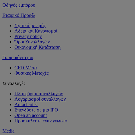
Οδηγός εμπόρου
Εταιρικό Προφίλ
Σχετικά με εμάς
Άδεια και Κανονισμοί
Privacy policy
Όροι Συναλλαγών
Οικονομική Κατάσταση
Τα προϊόντα μας
CFD Μέσα
Φυσικές Μετοχές
Συναλλαγές
Πλατφόρμα συναλλαγών
Λογαριασμοί συναλλαγών
Autochartist
Επενδύστε σε μια IPO
Open an account
Προσκαλέστε έναν γνωστό
Media