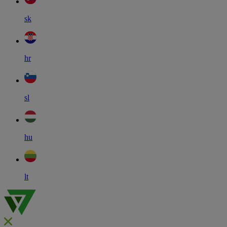
sk
hr
sl
hu
lt