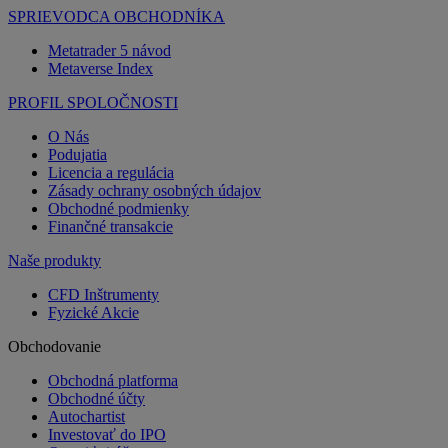
SPRIEVODCA OBCHODNÍKA
Metatrader 5 návod
Metaverse Index
PROFIL SPOLOČNOSTI
O Nás
Podujatia
Licencia a regulácia
Zásady ochrany osobných údajov
Obchodné podmienky
Finančné transakcie
Naše produkty
CFD Inštrumenty
Fyzické Akcie
Obchodovanie
Obchodná platforma
Obchodné účty
Autochartist
Investovať do IPO