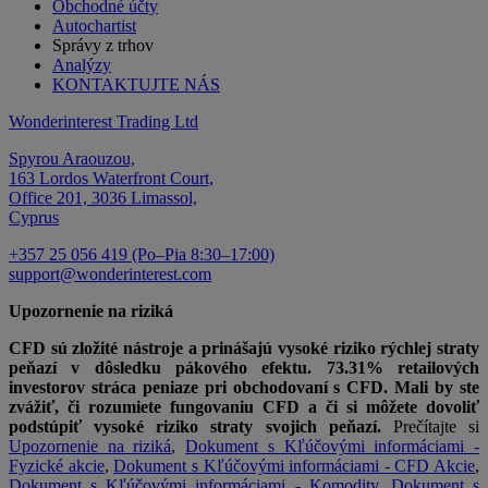
Obchodné účty
Autochartist
Správy z trhov
Analýzy
KONTAKTUJTE NÁS
Wonderinterest Trading Ltd
Spyrou Araouzou,
163 Lordos Waterfront Court,
Office 201, 3036 Limassol,
Cyprus
+357 25 056 419 (Po–Pia 8:30–17:00)
support@wonderinterest.com
Upozornenie na riziká
CFD sú zložité nástroje a prinášajú vysoké riziko rýchlej straty
peňazí v dôsledku pákového efektu. 73.31% retailových
investorov stráca peniaze pri obchodovaní s CFD. Mali by ste
zvážiť, či rozumiete fungovaniu CFD a či si môžete dovoliť
podstúpiť vysoké riziko straty svojich peňazí.
Prečítajte si
Upozornenie na riziká
,
Dokument s Kľúčovými informáciami -
Fyzické akcie
,
Dokument s Kľúčovými informáciami - CFD Akcie
,
Dokument s Kľúčovými informáciami - Komodity
,
Dokument s