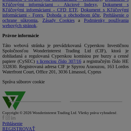
Kľúčovými informáciami - Akciové Indexy
,
Dokument s
Kľúčovými informáciami - CFD ETF
,
Dokument s Kľúčovými
informáciami - Forex
,
Dohoda o obchodnom účte
,
Prehlásenie o
ochrane súkromia
,
Zásady Cookies
a
Podmienky používania
webových stránok
.
Právne informácie
Táto webová stránka je prevádzkovaná Cyperskou Investičnou
Spoločnosťou Wonderinterest Trading Ltd (CIF), ktorá je
dohliadaná a regulovaná Cyperskou komisiou pre burzy a cenné
papiere (CySEC)
s licenciou číslo 307/16
a registračným číslo HE
332830. Registrovaná adresa CIF je Spyrou Araouzou, 163 Lordos
Waterfront Court, Office 201, 3036 Limassol, Cyprus
Správa súborov cookie
Copyright © 2026 Wonderinterest Trading Ltd. Všetky práva vyhradené.
Prihlásenie
REGISTROVAŤ