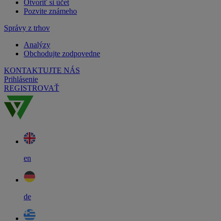
Otvoriť si účet
Pozvite známeho
Správy z trhov
Analýzy
Obchodujte zodpovedne
KONTAKTUJTE NÁS
Prihlásenie
REGISTROVAŤ
en
de