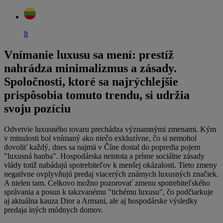
lt
Vnímanie luxusu sa mení: prestíž
nahrádza minimalizmus a zásady.
Spoločnosti, ktoré sa najrýchlejšie
prispôsobia tomuto trendu, si udržia
svoju pozíciu
Odvetvie luxusného tovaru prechádza významnými zmenami. Kým
v minulosti bol vnímaný ako niečo exkluzívne, čo si nemohol
dovoliť každý, dnes sa najmä v Číne dostal do popredia pojem
"luxusná hanba". Hospodárska neistota a prísne sociálne zásady
vlády totiž nabádajú spotrebiteľov k menšej okázalosti. Tieto zmeny
negatívne ovplyvňujú predaj viacerých známych luxusných značiek.
A nielen tam. Celkovo možno pozorovať zmenu spotrebiteľského
správania a posun k takzvanému "tichému luxusu", čo podčiarkuje
aj aktuálna kauza Dior a Armani, ale aj hospodárske výsledky
predaja iných módnych domov.