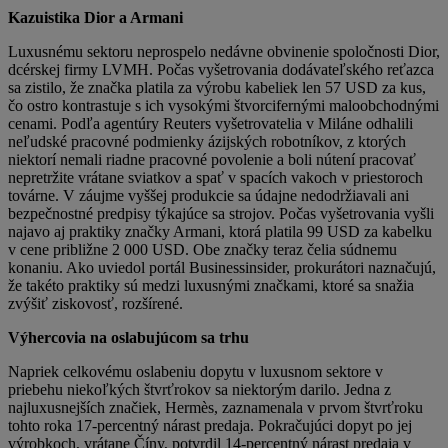
Kazuistika Dior a Armani
Luxusnému sektoru neprospelo nedávne obvinenie spoločnosti Dior,
dcérskej firmy LVMH. Počas vyšetrovania dodávateľského reťazca
sa zistilo, že značka platila za výrobu kabeliek len 57 USD za kus,
čo ostro kontrastuje s ich vysokými štvorcifernými maloobchodnými
cenami. Podľa agentúry Reuters vyšetrovatelia v Miláne odhalili
neľudské pracovné podmienky ázijských robotníkov, z ktorých
niektorí nemali riadne pracovné povolenie a boli nútení pracovať
nepretržite vrátane sviatkov a spať v spacích vakoch v priestoroch
továrne. V záujme vyššej produkcie sa údajne nedodržiavali ani
bezpečnostné predpisy týkajúce sa strojov. Počas vyšetrovania vyšli
najavo aj praktiky značky Armani, ktorá platila 99 USD za kabelku
v cene približne 2 000 USD. Obe značky teraz čelia súdnemu
konaniu. Ako uviedol portál Businessinsider, prokurátori naznačujú,
že takéto praktiky sú medzi luxusnými značkami, ktoré sa snažia
zvýšiť ziskovosť, rozšírené.
Výhercovia na oslabujúcom sa trhu
Napriek celkovému oslabeniu dopytu v luxusnom sektore v
priebehu niekoľkých štvrťrokov sa niektorým darilo. Jedna z
najluxusnejších značiek, Hermès, zaznamenala v prvom štvrťroku
tohto roka 17-percentný nárast predaja. Pokračujúci dopyt po jej
výrobkoch, vrátane Číny, potvrdil 14-percentný nárast predaja v