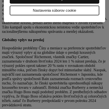
influencerom, ktorí sú známi svojím okázalým životným štýlom. V
prípade nápadných prejavov bohatstva sú ich účty zvyčajne
zablokované "pre porušovanie pravidiel komunity", uvádza NBC
Nastavenia súborov cookie
News. Známy je prípad z roku 2022, keď úradníci vydali kódex
správania, ktorý moderátorom zakazoval nápadné prejavy bohatstva,
ukazovanie luxusu, peňazí alebo iného majetku v živom vysielaní.
Táto kampaň spolu s ekonomickou neistotou vedie spotrebiteľov k
racionálnejšiemu nákupnému správaniu a menšej okázalosti.
Globálny vplyv na predaj
Hospodárske problémy Číny a meniace sa preferencie spotrebiteľov
majú výrazný vplyv aj na globálne údaje o predaji luxusných
značiek. Spoločnosť Richemont, vlastník značky Cartier,
zaznamenala v druhom štvrťroku 2024 len 1 % nárast predaja, čo je
výrazný pokles oproti takmer 20 % rastu v rovnakom období
minulého roka, pričom čínsky dopyt bol mimoriadne slabý. Naopak,
najväčší rast zaznamenala spoločnosť Richemont v Japonsku, kde
podľa správy spoločnosti Bain zaznamenala rozmach cestovného
ruchu, čo naznačuje, že čínski spotrebitelia uprednostňujú nákupy
luxusného tovaru v zahraničí. Britská značka Burberry a nemecká
značka Hugo Boss majú podobný problém. Z predbežných odhadov
vyplýva, že Hugo Boss očakáva pokles štvrťročných aj celoročných
tržieb, zatiaľ čo Burberry predpokladá v prvom polroku 2024
prevádzkovú stratu.