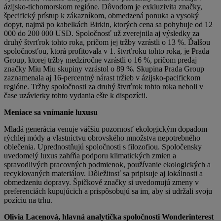
ázijsko-tichomorskom regióne. Dôvodom je exkluzivita značky,
špecifický prístup k zákazníkom, obmedzená ponuka a vysoký
dopyt, najmä po kabelkách Birkin, ktorých cena sa pohybuje od 12
000 do 200 000 USD. Spoločnosť už zverejnila aj výsledky za
druhý štvrťrok tohto roka, pričom jej tržby vzrástli o 13 %. Ďalšou
spoločnosťou, ktorá profitovala v 1. štvrťroku tohto roka, je Prada
Group, ktorej tržby medziročne vzrástli o 16 %, pričom predaj
značky Miu Miu skupiny vzrástol o 89 %. Skupina Prada Group
zaznamenala aj 16-percentný nárast tržieb v ázijsko-pacifickom
regióne. Tržby spoločnosti za druhý štvrťrok tohto roka neboli v
čase uzávierky tohto vydania ešte k dispozícii.
Meniace sa vnímanie luxusu
Mladá generácia venuje väčšiu pozornosť ekologickým dopadom
rýchlej módy a vlastníctvu obrovského množstva nepotrebného
oblečenia. Uprednostňujú spoločnosti s filozofiou. Spoločensky
uvedomelý luxus zahŕňa podporu klimatických zmien a
spravodlivých pracovných podmienok, používanie ekologických a
recyklovaných materiálov. Dôležitosť sa pripisuje aj lokálnosti a
obmedzeniu dopravy. Špičkové značky si uvedomujú zmeny v
preferenciách kupujúcich a prispôsobujú sa im, aby si udržali svoju
pozíciu na trhu.
Olivia Lacenová, hlavná analytička spoločnosti Wonderinterest