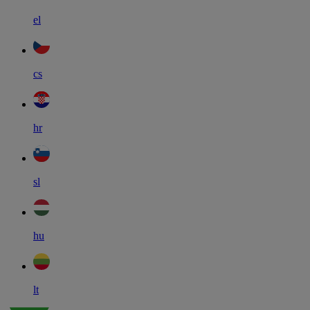
el
cs
hr
sl
hu
lt