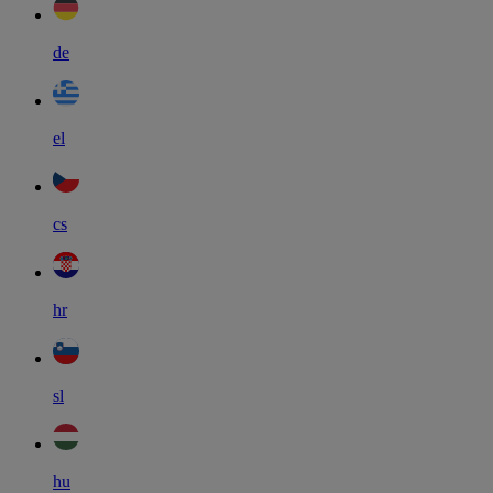
de
el
cs
hr
sl
hu