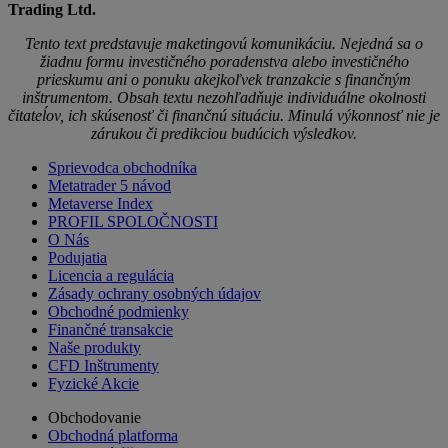
Trading Ltd.
Tento text predstavuje maketingovú komunikáciu. Nejedná sa o
žiadnu formu investičného poradenstva alebo investičného
prieskumu ani o ponuku akejkoľvek tranzakcie s finančným
inštrumentom. Obsah textu nezohľadňuje individuálne okolnosti
čitateĺov, ich skúsenosť či finančnú situáciu. Minulá výkonnosť nie je
zárukou či predikciou budúcich výsledkov.
Sprievodca obchodníka
Metatrader 5 návod
Metaverse Index
PROFIL SPOLOČNOSTI
O Nás
Podujatia
Licencia a regulácia
Zásady ochrany osobných údajov
Obchodné podmienky
Finančné transakcie
Naše produkty
CFD Inštrumenty
Fyzické Akcie
Obchodovanie
Obchodná platforma