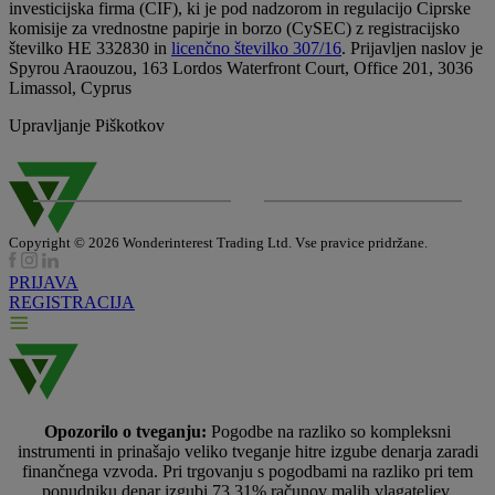
investicijska firma (CIF), ki je pod nadzorom in regulacijo Ciprske
komisije za vrednostne papirje in borzo (CySEC) z registracijsko
številko HE 332830 in
licenčno številko 307/16
. Prijavljen naslov je
Spyrou Araouzou, 163 Lordos Waterfront Court, Office 201, 3036
Limassol, Cyprus
Upravljanje Piškotkov
Copyright © 2026 Wonderinterest Trading Ltd. Vse pravice pridržane.
PRIJAVA
REGISTRACIJA
Opozorilo o tveganju:
Pogodbe na razliko so kompleksni
instrumenti in prinašajo veliko tveganje hitre izgube denarja zaradi
finančnega vzvoda. Pri trgovanju s pogodbami na razliko pri tem
ponudniku denar izgubi 73.31% računov malih vlagateljev.