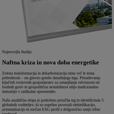
Najnovejša študija
Naftna kriza in nova doba energetike
Zelena transformacija in dekarbonizacija nista več le tema
prihodnosti – sta glavno gonilo današnjega trga. Prizadevanja
ključnih svetovnih gospodarstev za zmanjšanje odvisnosti od
fosilnih goriv in geopolitična nestabilnost silijo tradicionalno
industrijo v radikalne spremembe.
Naša analitična ekipa je podrobno preučila trg in identificirala 5
globalnih voditeljev, ki so uspešno povezali elektrifikacijo,
avtomatizacijo in močan ESG profil z dolgoročno rastjo tržne
vrednosti.