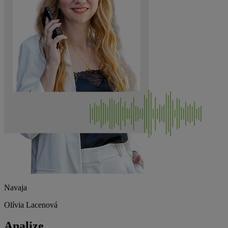
Navaja
Olívia Lacenová
Analize