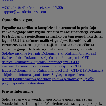
+357 25 056 419 (pon.–pet. 8:30–17:00)
support@wonderinterest.com
Opozorilo o tveganju
Pogodbe na razliko so kompleksni instrumenti in prinašajo
veliko tveganje hitre izgube denarja zaradi finančnega vzvoda.
Pri trgovanju s pogodbami za razliko pri tem ponudniku denar
izgubi 73.31% računov malih vlagateljev. Razmislite, ali
razumete, kako delujejo CFD-ji, in ali se lahko odločite za
veliko tveganje, da boste izgubili denar.
Prosimo, preberite
Splošno razkritje tveganja
,
Dokument s ključnimi informacijami -
fizične delnice
,
Dokument s ključnimi informacijami - CFD
delnice
,
Dokument s ključnimi informacijami - CFD
surovine
,
Dokument s ključnimi informacijami - CFD
indeksi
,
Dokument s ključnimi informacijami - CFD ETF
,
Dokument
s ključnimi informacijami - forex
,
Soglasje o trgovalnem
računu
,
Politika varstva podatkov
,
Politika piškotkov
in
Splošni
pogoji uporabe spletne strani
Pravne Informacije
Spletna stran www.wonderinterest.com je upravljana s strani
WonderInterest Trading Ltd. WonderInterest Trading Ltd je Ciprska