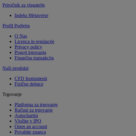
Priročnik za vlagatelje
Indeks Metaverse
Profil Podjetja
O Nas
Licenca in regulacije
Privacy policy
Pogoji trgovanja
Finančna transakcija
Naši produkti
CFD Instrumenti
Fizične delnice
Trgovanje
Platforma za trgovanje
Računi za trgovanje
Autochartist
Vložite v IPO
Open an account
Povabite znanca