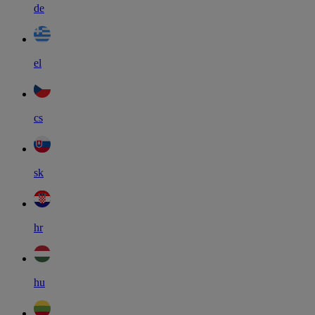
de
el
cs
sk
hr
hu