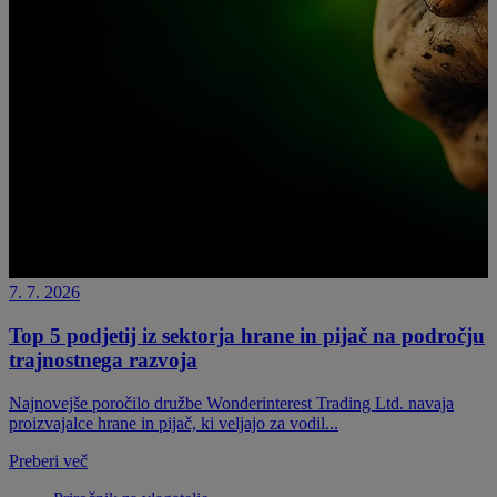
7. 7. 2026
Top 5 podjetij iz sektorja hrane in pijač na področju
trajnostnega razvoja
Najnovejše poročilo družbe Wonderinterest Trading Ltd. navaja
proizvajalce hrane in pijač, ki veljajo za vodil...
Preberi več