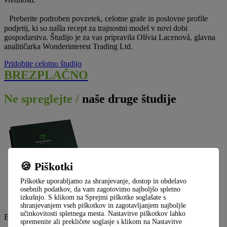
Preberite podroben povzetek, celotne grafe in poslovne profile
podjetij, ki so našla recept za trajnostni model v novi dobi
gospodarstva. Študijo je za vas pripravila Olívia Lacenová, glavna
analitičarka Wonderinterest Trading Ltd.
Pridobite celotno študijo
BREZPLAČNO
Ne spreglejte /
naše druge študije
🍪 Piškotki
Piškotke uporabljamo za shranjevanje, dostop in obdelavo
osebnih podatkov, da vam zagotovimo najboljšo spletno
izkušnjo. S klikom na Sprejmi piškotke soglašate s
shranjevanjem vseh piškotkov in zagotavljanjem najboljše
učinkovitosti spletnega mesta. Nastavitve piškotkov lahko
ESG
spremenite ali prekličete soglasje s klikom na Nastavitve