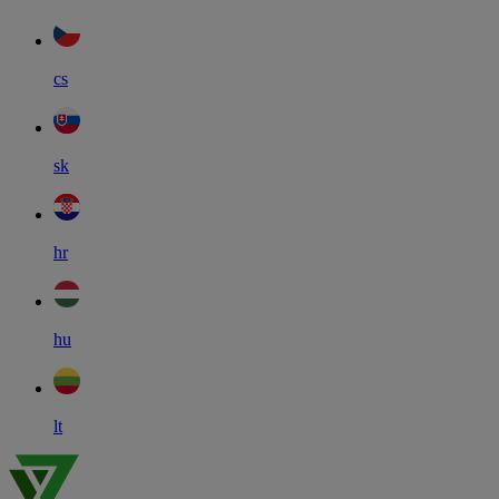
cs
sk
hr
hu
lt