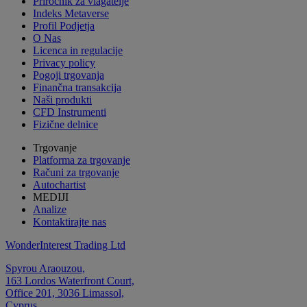
Priročnik za vlagatelje
Indeks Metaverse
Profil Podjetja
O Nas
Licenca in regulacije
Privacy policy
Pogoji trgovanja
Finančna transakcija
Naši produkti
CFD Instrumenti
Fizične delnice
Trgovanje
Platforma za trgovanje
Računi za trgovanje
Autochartist
MEDIJI
Analize
Kontaktirajte nas
WonderInterest Trading Ltd
Spyrou Araouzou,
163 Lordos Waterfront Court,
Office 201, 3036 Limassol,
Cyprus