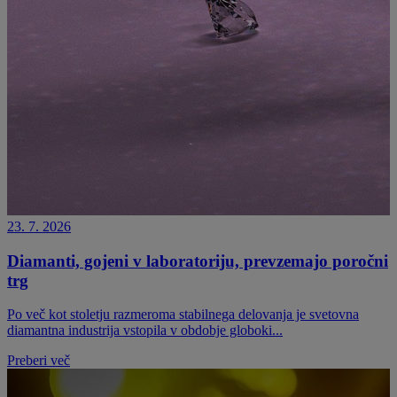
23. 7. 2026
Diamanti, gojeni v laboratoriju, prevzemajo poročni
trg
Po več kot stoletju razmeroma stabilnega delovanja je svetovna
diamantna industrija vstopila v obdobje globoki...
Preberi več