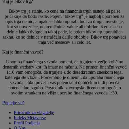
Kaj je bikov trg?
Bikov trg je stanje, ko cene na finančnih trgih rastejo ali pa se
pričakuje da bodo rastle. Pojem "bikov trg" je najbolj uporaben za
opis trga delnic, ampak se lahko uporabi tudi za druge investicije,
kot so obveznice, nepremičnine, valute ali dobrine. Ker se cena
delnic lahko dvigne in takoj pade, je pojem bikov trg uporabljen
takrat, ko so delnice v naraščaju daljše obdobje. Bikov trg ponavadi
traja več mesecev ali celo let.
Kaj je finančni vzvod?
Uporaba finančnega vzvoda pomeni, da trgujete z večjo količino
denarnih sredstev kot jih imate na računu. Na primer, finančni vzvod
1:10 vam omogoča, da trgujete z do desetkratnim zneskom tega,
katerega ste vložili. Pomembno je omeniti, da uporaba finančnega
vzvoda lahko poveča vaš potencialni dobiček in tudi poveča
potencialno izgubo. Posredniki z evropsko licenco omogočajo
svojim strankam najvišjo uporabo finančnega vzvoda 1:30.
Poglejte več
Priročnik za vlagatelje
Indeks Metaverse
Profil Podjetja
O Nas