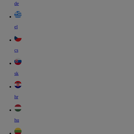
de
el
cs
sk
hr
hu