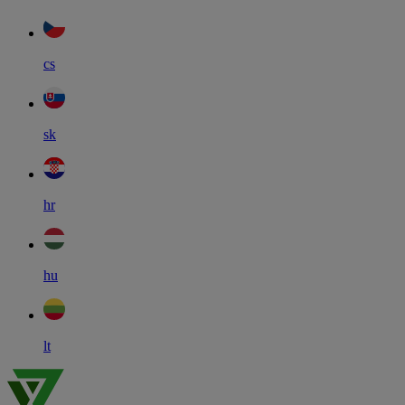
cs
sk
hr
hu
lt