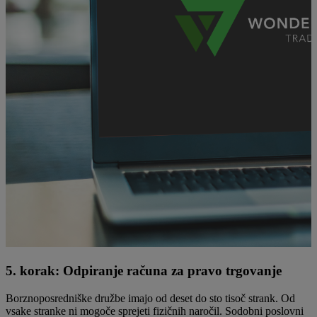
5. korak: Odpiranje računa za pravo trgovanje
Borznoposredniške družbe imajo od deset do sto tisoč strank. Od
vsake stranke ni mogoče sprejeti fizičnih naročil. Sodobni poslovni