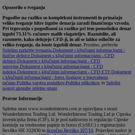
Opozorilo o tveganju
Pogodbe na razliko so kompleksni instrumenti in prinašajo
veliko tveganje hitre izgube denarja zaradi finančnega vzvoda.
Pri trgovanju s pogodbami za razliko pri tem ponudniku denar
izgubi 73.31% računov malih vlagateljev. Razmislite, ali
razumete, kako delujejo CFD-ji, in ali se lahko odločite za
veliko tveganje, da boste izgubili denar.
Prosimo, preberite
Splošno razkritje tveganja
,
Dokument s ključnimi informacijami -
fizične delnice
,
Dokument s ključnimi informacijami - CFD
delnice
,
Dokument s ključnimi informacijami - CFD
surovine
,
Dokument s ključnimi informacijami - CFD
indeksi
,
Dokument s ključnimi informacijami - CFD ETF
,
Dokument
s ključnimi informacijami - forex
,
Soglasje o trgovalnem
računu
,
Politika varstva podatkov
,
Politika piškotkov
in
Splošni
pogoji uporabe spletne strani
Pravne Informacije
Spletna stran www.wonderinterest.com je upravljana s strani
WonderInterest Trading Ltd. WonderInterest Trading Ltd je Ciprska
investicijska firma (CIF), ki je pod nadzorom in regulacijo Ciprske
komisije za vrednostne papirje in borzo (CySEC) z registracijsko
številko HE 332830 in
licenčno številko 307/16
. Prijavljen naslov je