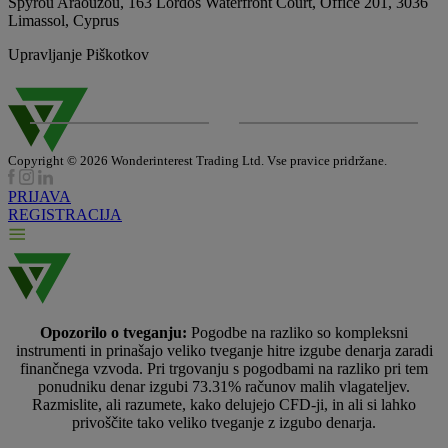
Spyrou Araouzou, 163 Lordos Waterfront Court, Office 201, 3036
Limassol, Cyprus
Upravljanje Piškotkov
Copyright © 2026 Wonderinterest Trading Ltd. Vse pravice pridržane.
PRIJAVA
REGISTRACIJA
Opozorilo o tveganju:
Pogodbe na razliko so kompleksni
instrumenti in prinašajo veliko tveganje hitre izgube denarja zaradi
finančnega vzvoda. Pri trgovanju s pogodbami na razliko pri tem
ponudniku denar izgubi 73.31% računov malih vlagateljev.
Razmislite, ali razumete, kako delujejo CFD-ji, in ali si lahko
privoščite tako veliko tveganje z izgubo denarja.