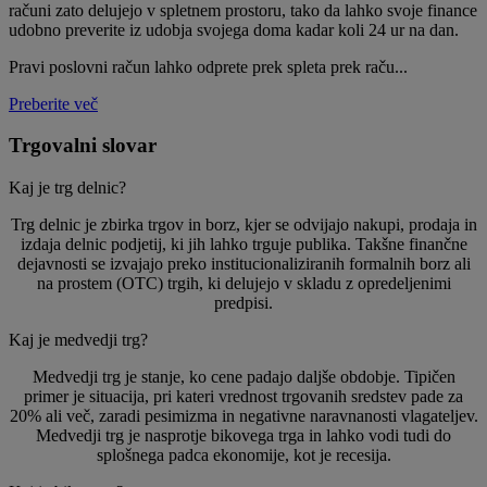
računi zato delujejo v spletnem prostoru, tako da lahko svoje finance
udobno preverite iz udobja svojega doma kadar koli 24 ur na dan.
Pravi poslovni račun lahko odprete prek spleta prek raču...
Preberite več
Trgovalni slovar
Kaj je trg delnic?
Trg delnic je zbirka trgov in borz, kjer se odvijajo nakupi, prodaja in
izdaja delnic podjetij, ki jih lahko trguje publika. Takšne finančne
dejavnosti se izvajajo preko institucionaliziranih formalnih borz ali
na prostem (OTC) trgih, ki delujejo v skladu z opredeljenimi
predpisi.
Kaj je medvedji trg?
Medvedji trg je stanje, ko cene padajo daljše obdobje. Tipičen
primer je situacija, pri kateri vrednost trgovanih sredstev pade za
20% ali več, zaradi pesimizma in negativne naravnanosti vlagateljev.
Medvedji trg je nasprotje bikovega trga in lahko vodi tudi do
splošnega padca ekonomije, kot je recesija.