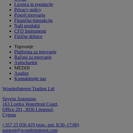
Licenca in regulacije
Privacy policy
Pogoji trgovanja
Finančna transakcija
Naši produkti
CFD Instrumenti
Fizične delnice
Trgovanje
Platforma za trgovanje
Računi za trgovanje
Autochartist
MEDIJI
Analize
Kontaktirajte nas
WonderInterest Trading Ltd
Spyrou Araouzou,
163 Lordos Waterfront Court,
Office 201, 3036 Limassol,
Cyprus
+357 25 056 419 (pon.–pet. 8:30–17:00)
support@wonderinterest.com