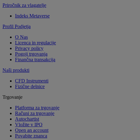
Priročnik za vlagatelje
Indeks Metaverse
Profil Podjetja
O Nas
Licenca in regulacije
Privacy policy
Pogoji trgovanja
Finančna transakcija
Naši produkti
CFD Instrumenti
Fizične delnice
Trgovanje
Platforma za trgovanje
Računi za trgovanje
Autochartist
Vložite v IPO
Open an account
Povabite znanca