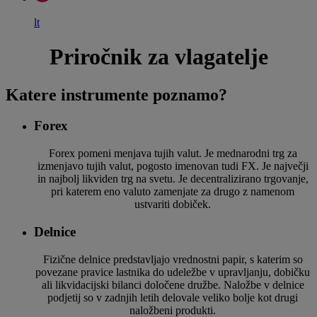
lt
Priročnik za vlagatelje
Katere instrumente poznamo?
Forex
Forex pomeni menjava tujih valut. Je mednarodni trg za
izmenjavo tujih valut, pogosto imenovan tudi FX. Je največji
in najbolj likviden trg na svetu. Je decentralizirano trgovanje,
pri katerem eno valuto zamenjate za drugo z namenom
ustvariti dobiček.
Delnice
Fizične delnice predstavljajo vrednostni papir, s katerim so
povezane pravice lastnika do udeležbe v upravljanju, dobičku
ali likvidacijski bilanci določene družbe. Naložbe v delnice
podjetij so v zadnjih letih delovale veliko bolje kot drugi
naložbeni produkti.