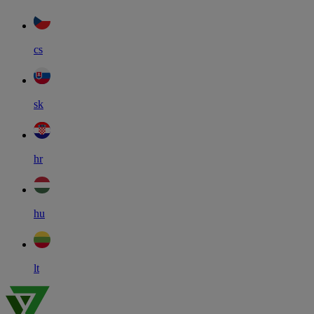
cs
sk
hr
hu
lt