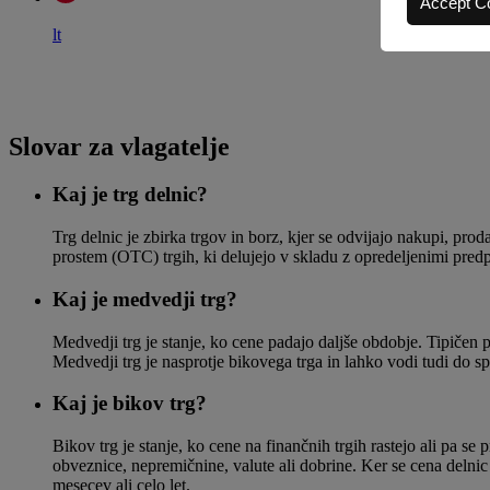
Accept C
lt
Slovar za vlagatelje
Kaj je trg delnic?
Trg delnic je zbirka trgov in borz, kjer se odvijajo nakupi, proda
prostem (OTC) trgih, ki delujejo v skladu z opredeljenimi predp
Kaj je medvedji trg?
Medvedji trg je stanje, ko cene padajo daljše obdobje. Tipičen p
Medvedji trg je nasprotje bikovega trga in lahko vodi tudi do s
Kaj je bikov trg?
Bikov trg je stanje, ko cene na finančnih trgih rastejo ali pa se
obveznice, nepremičnine, valute ali dobrine. Ker se cena delnic 
mesecev ali celo let.