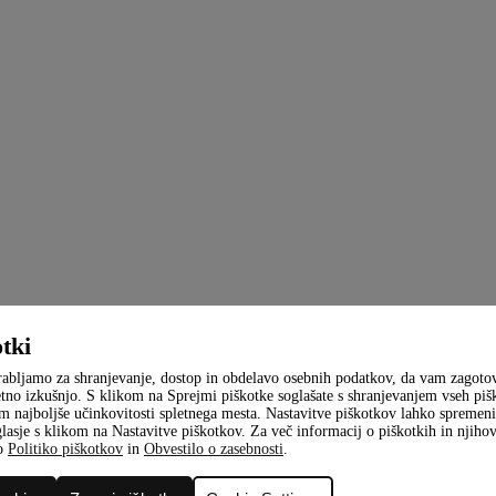
tki
rabljamo za shranjevanje, dostop in obdelavo osebnih podatkov, da vam zagot
etno izkušnjo. S klikom na Sprejmi piškotke soglašate s shranjevanjem vseh piš
m najboljše učinkovitosti spletnega mesta. Nastavitve piškotkov lahko spremenit
glasje s klikom na Nastavitve piškotkov. Za več informacij o piškotkih in njih
šo
Politiko piškotkov
in
Obvestilo o zasebnosti
.