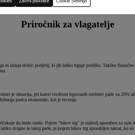
ookies
Zavrni piškotke
Cookie Settings
Priročnik za vlagatelje
ja in izdaja delnic podjetij, ki jih lahko trguje publika. Takšne finančne
isi.
rimer je situacija, pri kateri vrednost trgovanih sredstev pade za 20% a
plošnega padca ekonomije, kot je recesija.
 pričakuje da bodo rastle. Pojem "bikov trg" je najbolj uporaben za opis 
lahko dvigne in takoj pade, je pojem bikov trg uporabljen takrat, ko so