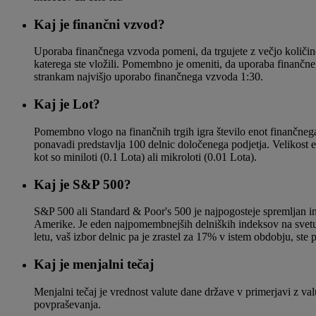
Kaj je finančni vzvod?
Uporaba finančnega vzvoda pomeni, da trgujete z večjo količin
katerega ste vložili. Pomembno je omeniti, da uporaba finančn
strankam najvišjo uporabo finančnega vzvoda 1:30.
Kaj je Lot?
Pomembno vlogo na finančnih trgih igra število enot finančnega i
ponavadi predstavlja 100 delnic določenega podjetja. Velikost 
kot so miniloti (0.1 Lota) ali mikroloti (0.01 Lota).
Kaj je S&P 500?
S&P 500 ali Standard & Poor's 500 je najpogosteje spremljan i
Amerike. Je eden najpomembnejših delniških indeksov na svetu.
letu, vaš izbor delnic pa je zrastel za 17% v istem obdobju, ste 
Kaj je menjalni tečaj
Menjalni tečaj je vrednost valute dane države v primerjavi z va
povpraševanja.