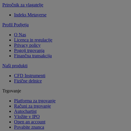
Priročnik za vlagatelje
Indeks Metaverse
Profil Podjetja
O Nas
Licenca in regulacije
Privacy policy
Pogoji trgovanja
Finančna transakcija
Naši produkti
CFD Instrumenti
Fizične delnice
Trgovanje
Platforma za trgovanje
Računi za trgovanje
Autochartist
Vložite v IPO
Open an account
Povabite znanca