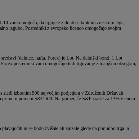
d 1:10 vam omogoča, da trgujete z do desetkratnim zneskom tega,
ialno izgubo. Posredniki z evropsko licenco omogočajo svojim
redstvi (delnice, nafta, Forex) je Lot. Na delniški borzi, 1 Lot
teri Forex posredniki vam omogočajo tudi trgovanje z manjšim obsegom,
eks sledi izbranim 500 največjim podjetjem v Združenih Državah
 tem primeru pomeni S&P 500. Na primer, če S&P zraste za 13% v enem
 plavajočih in se bodo zvišale ali znižale glede na ponudbo trga in