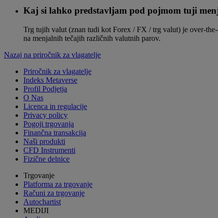
Kaj si lahko predstavljam pod pojmom tuji menj
Trg tujih valut (znan tudi kot Forex / FX / trg valut) je over-t
na menjalnih tečajih različnih valutnih parov.
Nazaj na priročnik za vlagatelje
Priročnik za vlagatelje
Indeks Metaverse
Profil Podjetja
O Nas
Licenca in regulacije
Privacy policy
Pogoji trgovanja
Finančna transakcija
Naši produkti
CFD Instrumenti
Fizične delnice
Trgovanje
Platforma za trgovanje
Računi za trgovanje
Autochartist
MEDIJI