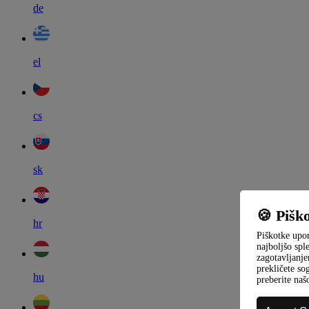
de
el
cs
sk
🍪 Piško
hr
Piškotke upo
najboljšo spl
zagotavljanje
prekličete so
hu
preberite na