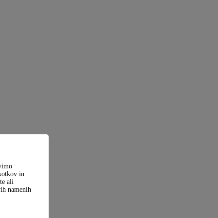
ovimo
kotkov in
e ali
ovih namenih