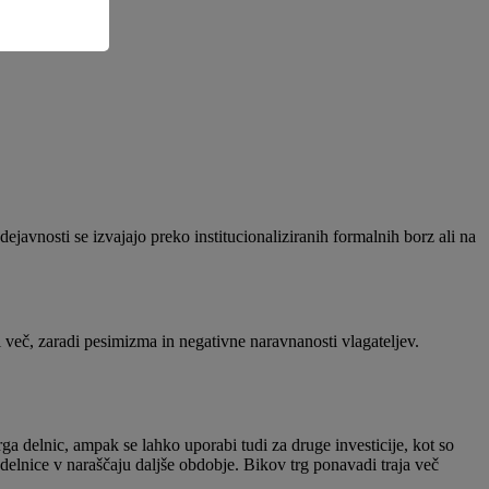
 dejavnosti se izvajajo preko institucionaliziranih formalnih borz ali na
li več, zaradi pesimizma in negativne naravnanosti vlagateljev.
trga delnic, ampak se lahko uporabi tudi za druge investicije, kot so
 delnice v naraščaju daljše obdobje. Bikov trg ponavadi traja več