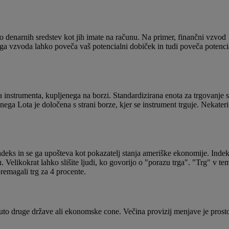
o denarnih sredstev kot jih imate na računu. Na primer, finančni vzvo
ega vzvoda lahko poveča vaš potencialni dobiček in tudi poveča potenc
nstrumenta, kupljenega na borzi. Standardizirana enota za trgovanje s s
enega Lota je določena s strani borze, kjer se instrument trguje. Neka
ndeks in se ga upošteva kot pokazatelj stanja ameriške ekonomije. Ind
 Velikokrat lahko slišite ljudi, ko govorijo o "porazu trga". "Trg" v
premagali trg za 4 procente.
luto druge države ali ekonomske cone. Večina provizij menjave je prosto