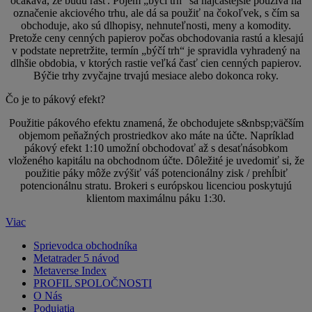
očakáva, že budú rásť. Pojem „býčí trh“ sa najčastejšie používa na
označenie akciového trhu, ale dá sa použiť na čokoľvek, s čím sa
obchoduje, ako sú dlhopisy, nehnuteľnosti, meny a komodity.
Pretože ceny cenných papierov počas obchodovania rastú a klesajú
v podstate nepretržite, termín „býčí trh“ je spravidla vyhradený na
dlhšie obdobia, v ktorých rastie veľká časť cien cenných papierov.
Býčie trhy zvyčajne trvajú mesiace alebo dokonca roky.
Čo je to pákový efekt?
Použitie pákového efektu znamená, že obchodujete s&nbsp;väčším
objemom peňažných prostriedkov ako máte na účte. Napríklad
pákový efekt 1:10 umožní obchodovať až s desaťnásobkom
vloženého kapitálu na obchodnom účte. Dôležité je uvedomiť si, že
použitie páky môže zvýšiť váš potencionálny zisk / prehĺbiť
potencionálnu stratu. Brokeri s európskou licenciou poskytujú
klientom maximálnu páku 1:30.
Viac
Sprievodca obchodníka
Metatrader 5 návod
Metaverse Index
PROFIL SPOLOČNOSTI
O Nás
Podujatia