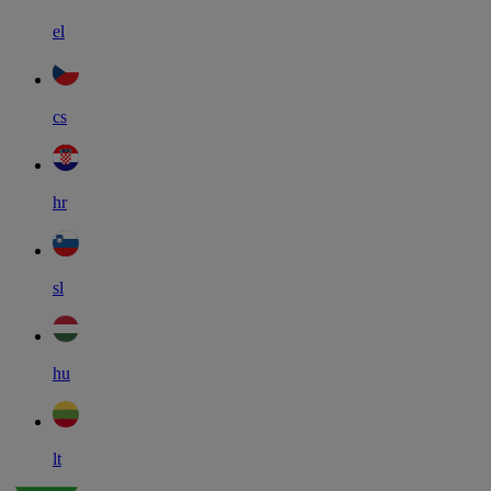
el
cs
hr
sl
hu
lt