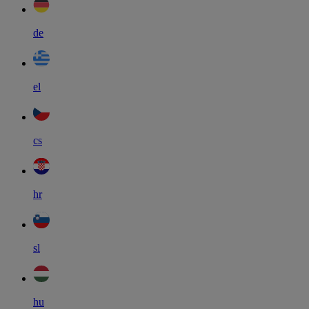
de
el
cs
hr
sl
hu