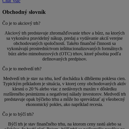
Čítať viac
Obchodný slovník
Čo je to akciový trh?
Akciový trh predstavuje zhromažďovanie trhov a búrz, na ktorých
sa vykonáva pravidelný nákup, predaj a vydávanie akcií verejne
obchodovaných spoločností. Takéto finančné činnosti sa
vykonávajú prostredníctvom inštitucionalizovaných formálnych
búrz alebo mimoburzových (OTC) trhov, ktoré pôsobia podľa
definovaných predpisov.
Čo je to medvedí trh?
Medvedí trh je stav na trhu, keď dochádza k dlhšiemu poklesu cien.
Typickým príkladom je situácia, v ktorej ceny obchodovaných aktív
klesnú o 20 % alebo viac z nedávnych maxím v dôsledku
rozšíreného pesimizmu a negatívnej nálady investorov. Medvedí trh
predstavuje opak býčieho trhu a môže ho sprevádzať aj všeobecný
ekonomický pokles, ako napríklad recesia.
Čo je to býčí trh?
Býčí trh je stav finančného trhu, na ktorom ceny rastú alebo sa