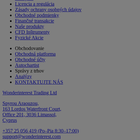
Licencia a regulácia
Zásady ochrany osobných údajov
Obchodné podmienky
Finančné transakcie
Naše produkty
CFD Inštrumenty
Fyzické Akcie
Obchodovanie
Obchodná platforma
Obchodné účty
Autochartist
Správy z trhov
Analýzy
KONTAKTUJTE NÁS
Wonderinterest Trading Ltd
Spyrou Araouzou,
163 Lordos Waterfront Court,
Office 201, 3036 Limassol,
Cyprus
+357 25 056 419 (Po–Pia 8:30–17:00)
support@wonderinterest.com