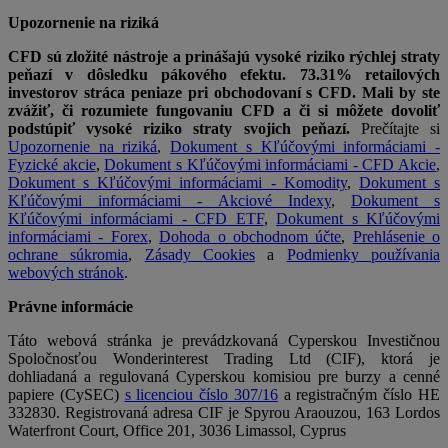
Upozornenie na riziká
CFD sú zložité nástroje a prinášajú vysoké riziko rýchlej straty
peňazí v dôsledku pákového efektu. 73.31% retailových
investorov stráca peniaze pri obchodovaní s CFD. Mali by ste
zvážiť, či rozumiete fungovaniu CFD a či si môžete dovoliť
podstúpiť vysoké riziko straty svojich peňazí.
Prečítajte si
Upozornenie na riziká
,
Dokument s Kľúčovými informáciami -
Fyzické akcie
,
Dokument s Kľúčovými informáciami - CFD Akcie
,
Dokument s Kľúčovými informáciami - Komodity
,
Dokument s
Kľúčovými informáciami - Akciové Indexy
,
Dokument s
Kľúčovými informáciami - CFD ETF
,
Dokument s Kľúčovými
informáciami - Forex
,
Dohoda o obchodnom účte
,
Prehlásenie o
ochrane súkromia
,
Zásady Cookies
a
Podmienky používania
webových stránok
.
Právne informácie
Táto webová stránka je prevádzkovaná Cyperskou Investičnou
Spoločnosťou Wonderinterest Trading Ltd (CIF), ktorá je
dohliadaná a regulovaná Cyperskou komisiou pre burzy a cenné
papiere (CySEC)
s licenciou číslo 307/16
a registračným číslo HE
332830. Registrovaná adresa CIF je Spyrou Araouzou, 163 Lordos
Waterfront Court, Office 201, 3036 Limassol, Cyprus