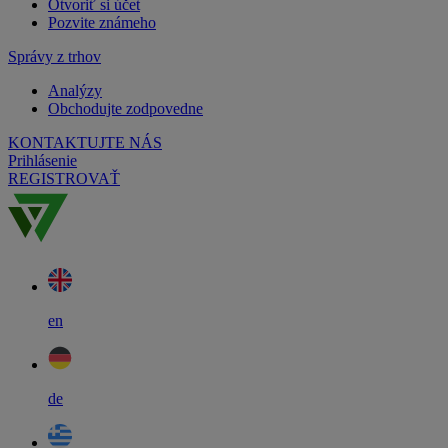
Otvoriť si účet
Pozvite známeho
Správy z trhov
Analýzy
Obchodujte zodpovedne
KONTAKTUJTE NÁS
Prihlásenie
REGISTROVAŤ
en
de