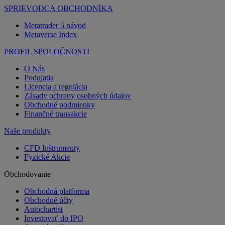
SPRIEVODCA OBCHODNÍKA
Metatrader 5 návod
Metaverse Index
PROFIL SPOLOČNOSTI
O Nás
Podujatia
Licencia a regulácia
Zásady ochrany osobných údajov
Obchodné podmienky
Finančné transakcie
Naše produkty
CFD Inštrumenty
Fyzické Akcie
Obchodovanie
Obchodná platforma
Obchodné účty
Autochartist
Investovať do IPO